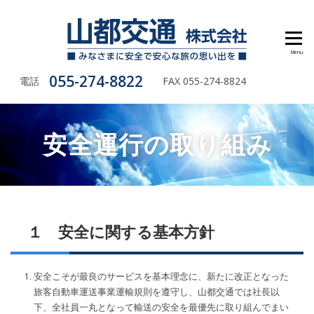
Skip to content
会社概要
安全運行の取り組み
バスのご紹介
車輌情報リスト
アクセス・お問合せ
Menu
055-274-8822
電話
FAX 055-274-8824
安全運行の取り組み
１ 安全に関する基本方針
安全こそが最良のサービスを基本理念に、新たに改正となった
旅客自動車運送事業運輸規則を遵守し、山都交通では社長以
下、全社員一丸となって輸送の安全を最優先に取り組んでまい