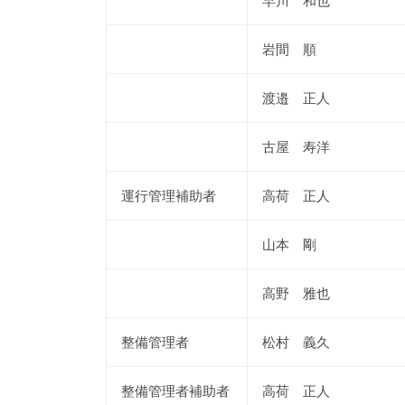
早川 和也
岩間 順
渡邉 正人
古屋 寿洋
運行管理補助者
高荷 正人
山本 剛
高野 雅也
整備管理者
松村 義久
整備管理者補助者
高荷 正人